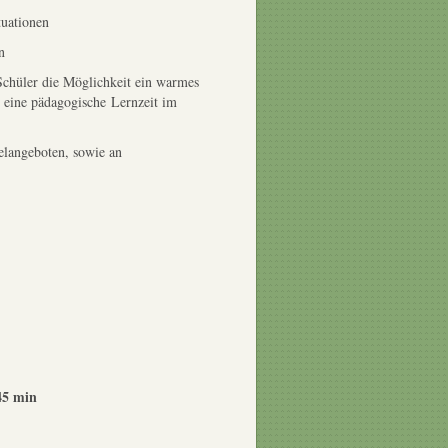
tuationen
n
chüler die Möglichkeit ein warmes
h eine pädagogische Lernzeit im
elangeboten, sowie an
45 min