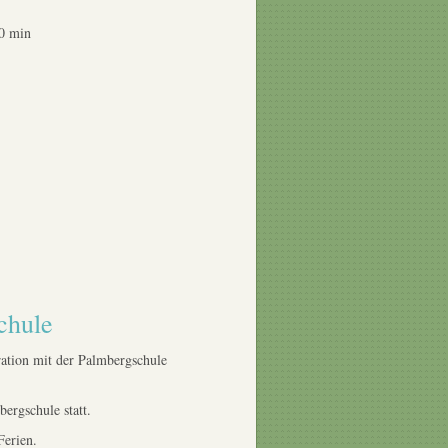
 min
chule
ation mit der Palmbergschule
ergschule statt.
Ferien.